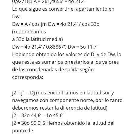
0,927183 A = 261,4656’ = 4o 21,4’
Lo que sigue es convertir el apartamiento en
Dw:
Dw = A / cos jm Dw = 4o 21,4’ / cos 33o
(redondeamos
a 33o la latitud media)
Dw = 4o 21,4’ / 0,838670 Dw = 5o 11,7’
Habiendo obtenido los valores de Dj y de Dw, lo
que resta es sumarlos o restarlos a los valores
de las coordenadas de salida según
corresponda:
j2 = j1 – Dj (nos encontramos en latitud sur y
navegamos con componente norte, por lo tanto
deberemos restar la diferencia de latitud)
j2 = 32o 44,6’ – 1o 45,6’
j2 = 30o 59,0’ S Hemos obtenido la latitud del
punto de