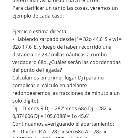
determinar así la distancia a recorrer.
Para clarificar un tanto las cosas, veremos un
ejemplo de cada caso:
Ejercicio estima directa:
• Habiendo zarpado desde j1= 32o 44,6’ S y w1=
32o 17,6’ E, y luego de haber recorrido una
distancia de 282 millas náuticas a rumbo
verdadero 68o. ¿Cuáles serán las coordenadas
del punto de llegada?
Calculamos en primer lugar Dj (para no
complicar el cálculo en adelante
redondearemos las fracciones de minuto a un
solo dígito):
Dj = D x cos R Dj = 282’ x cos 68o Dj = 282’ x
0,374606 Dj = 105,6388’ = 1o 45,6’
Continuamos averiguando el apartamiento:
A = D x sen R A = 282’ x sen 68o A = 282’ x