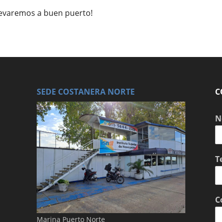
levaremos a buen puerto!
SEDE COSTANERA NORTE
C
N
T
C
Marina Puerto Norte