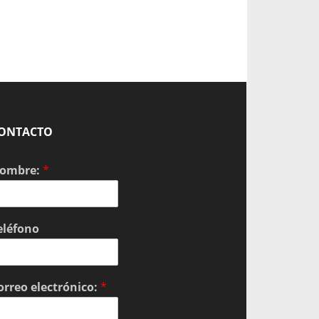
ONTACTO
ombre:
*
eléfono
orreo electrónico:
*