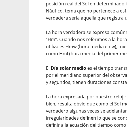
posición real del Sol en determinado
Náutico, tema que no pertenece a este
verdadera sería aquella que registra u
La hora verdadera se expresa común
“Hm”. Cuando nos referimos a la hora
utiliza es Hm
w
(hora media en
w
), mi
como Hm
I
(hora media del primer mer
El
Día solar medio
es el tiempo tran
por el meridiano superior del observa
y segundos, tienen duraciones consta
La hora expresada por nuestro reloj 
bien, resulta obvio que como el Sol me
verdadero algunas veces se adelantará
irregularidades definen lo que se co
definir a la ecuación del tiempo como 