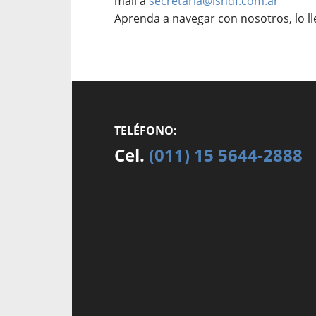
mail a
secretaria@isndf.com.ar
Aprenda a navegar con nosotros, lo l
TELÉFONO:
Cel.
(011) 15 5644-2888