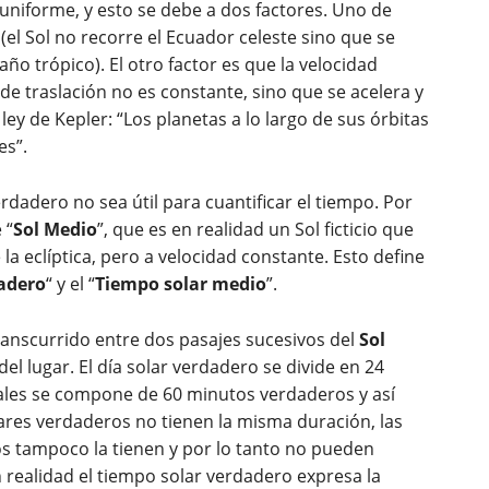
uniforme, y esto se debe a dos factores. Uno de
e (el Sol no recorre el Ecuador celeste sino que se
 año trópico). El otro factor es que la velocidad
de traslación no es constante, sino que se acelera y
ey de Kepler: “Los planetas a lo largo de sus órbitas
es”.
rdadero no sea útil para cuantificar el tiempo. Por
 “
Sol Medio
”, que es en realidad un Sol ficticio que
 la eclíptica, pero a velocidad constante. Esto define
adero
“ y el “
Tiempo solar medio
”.
ranscurrido entre dos pasajes sucesivos del
Sol
el lugar. El día solar verdadero se divide en 24
ales se compone de 60 minutos verdaderos y así
ares verdaderos no tienen la misma duración, las
s tampoco la tienen y por lo tanto no pueden
n realidad el tiempo solar verdadero expresa la