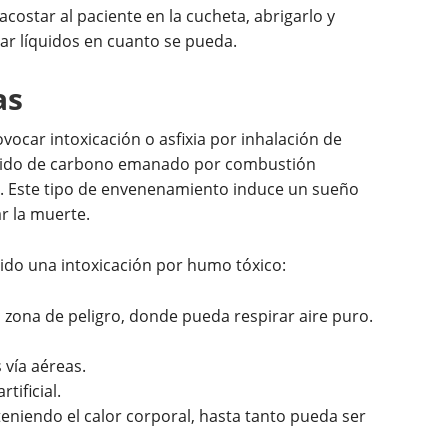
 acostar al paciente en la cucheta, abrigarlo y
r líquidos en cuanto se pueda.
as
car intoxicación o asfixia por inhalación de
́xido de carbono emanado por combustión
tc. Este tipo de envenenamiento induce un sueño
r la muerte.
do una intoxicación por humo tóxico:
la zona de peligro, donde pueda respirar aire puro.
ía aéreas.
rtificial.
iendo el calor corporal, hasta tanto pueda ser