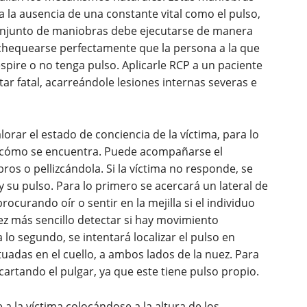
a la ausencia de una constante vital como el pulso,
 conjunto de maniobras debe ejecutarse de manera
e chequearse perfectamente que la persona a la que
respire o no tenga pulso. Aplicarle RCP a un paciente
tar fatal, acarreándole lesiones internas severas e
orar el estado de conciencia de la víctima, para lo
cómo se encuentra. Puede acompañarse el
s o pellizcándola. Si la víctima no responde, se
y su pulso. Para lo primero se acercará un lateral de
 procurando oír o sentir en la mejilla si el individuo
vez más sencillo detectar si hay movimiento
lo segundo, se intentará localizar el pulso en
ituadas en el cuello, a ambos lados de la nuez. Para
scartando el pulgar, ya que este tiene pulso propio.
a la víctima colocándose a la altura de los