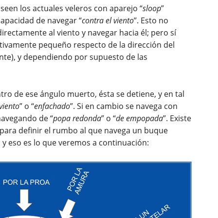
oseen los actuales veleros con aparejo “
sloop
”
capacidad de navegar “
contra el viento
”. Esto no
ectamente al viento y navegar hacia él; pero sí
ivamente pequeño respecto de la dirección del
nte), y dependiendo por supuesto de las
o de ese ángulo muerto, ésta se detiene, y en tal
viento
” o “
enfachado
”. Si en cambio se navega con
navegando de “
popa redonda
” o “
de empopada
”. Existe
 para definir el rumbo al que navega un buque
, y eso es lo que veremos a continuación: