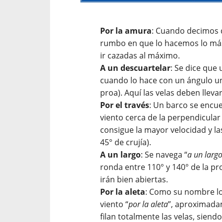
Por la amura
: Cuando decimos
rumbo en que lo hacemos lo más 
ir cazadas al máximo.
A un descuartelar
: Se dice que
cuando lo hace con un ángulo un
proa). Aquí las velas deben lleva
Por el través
: Un barco se encue
viento cerca de la perpendicular 
consigue la mayor velocidad y la
45° de crujía).
A un largo
: Se navega “
a un larg
ronda entre 110° y 140° de la proa
irán bien abiertas.
Por la aleta
: Como su nombre lo 
viento “
por la aleta
”, aproximada
filan totalmente las velas, siendo