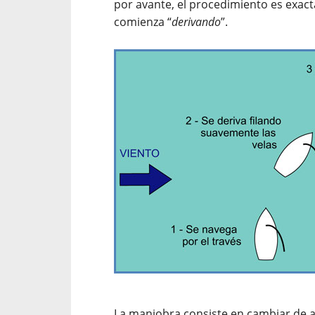
por avante, el procedimiento es exact
comienza “
derivando
”.
La maniobra consiste en cambiar de a